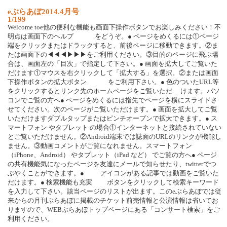
e
ぶ
ら
あ
ぼ
2
0
1
4
.
4
月
号
1/199
W
e
l
c
o
m
e
t
o
e
他
の
便
利
な
機
能
も
画
面
下
操
作
ボ
タ
ン
で
お
楽
し
み
く
だ
さ
い
！
不
明
点
は
画
面
下
の
ヘ
ル
プ
を
ど
う
ぞ
。
●
ペ
ー
ジ
を
め
く
る
に
は
①
ペ
ー
ジ
端
を
ク
リ
ッ
ク
ま
た
は
ド
ラ
ッ
ク
す
る
と
、
前
後
ペ
ー
ジ
に
移
動
で
き
ま
す
。
②
ま
た
は
画
面
下
の
◀
◀
◀
▶
▶
▶
を
ご
利
用
く
だ
さ
い
。
③
目
的
の
ペ
ー
ジ
に
飛
ぶ
場
合
は
、
画
面
左
の
「
目
次
」
で
指
定
し
て
下
さ
い
。
●
画
面
を
拡
大
し
て
ご
覧
い
た
だ
け
ま
す
①
マ
ウ
ス
を
右
ク
リ
ッ
ク
し
て
「
拡
大
す
る
」
を
選
択
。
②
ま
た
は
画
面
下
操
作
ボ
タ
ン
の
拡
大
ボ
タ
ン
を
ご
利
用
下
さ
い
。
●
色
の
つ
い
た
U
R
L
等
を
ク
リ
ッ
ク
す
る
と
リ
ン
ク
先
の
ホ
ー
ム
ペ
ー
ジ
を
ご
覧
い
た
だ
け
ま
す
。
パ
ソ
コ
ン
で
ご
覧
の
方
へ
●
ペ
ー
ジ
を
め
く
る
に
は
指
先
で
ペ
ー
ジ
を
横
に
ス
ラ
イ
ド
さ
せ
て
く
だ
さ
い
。
次
の
ペ
ー
ジ
が
ご
覧
い
た
だ
け
ま
す
。
●
画
面
を
拡
大
し
て
ご
覧
い
た
だ
け
ま
す
ダ
ブ
ル
タ
ッ
プ
ま
た
は
ピ
ン
チ
オ
ー
プ
ン
で
拡
大
で
き
ま
す
。
●
ス
マ
ー
ト
フ
ォ
ン
や
タ
ブ
レ
ッ
ト
の
場
合
①
イ
ン
タ
ー
ネ
ッ
ト
と
接
続
さ
れ
て
い
な
い
と
ご
覧
い
た
だ
け
ま
せ
ん
。
②
A
n
d
r
o
i
d
端
末
で
は
誌
面
の
U
R
L
の
リ
ン
ク
が
機
能
し
ま
せ
ん
。
③
動
画
コ
メ
ン
ト
が
ご
覧
に
な
れ
ま
せ
ん
。
ス
マ
ー
ト
フ
ォ
ン
（
i
P
h
o
n
e
、
A
n
d
r
o
i
d
）
や
タ
ブ
レ
ッ
ト
（
i
P
a
d
な
ど
）
で
ご
覧
の
方
へ
●
ペ
ー
ジ
の
共
有
機
能
気
に
な
っ
た
ペ
ー
ジ
を
友
達
に
メ
ー
ル
で
知
ら
せ
た
り
、
t
w
i
t
t
e
r
で
つ
ぶ
や
く
こ
と
が
で
き
ま
す
。
●
ア
イ
コ
ン
が
あ
る
記
事
で
は
動
画
を
ご
覧
い
た
だ
け
ま
す
。
●
検
索
機
能
も
充
実
ボ
タ
ン
を
ク
リ
ッ
ク
し
て
検
索
キ
ー
ワ
ー
ド
を
入
力
し
て
下
さ
い
。
該
当
ペ
ー
ジ
の
リ
ス
ト
が
出
ま
す
。
こ
の
e
ぶ
ら
あ
ぼ
で
は
従
来
か
ら
の
月
刊
ぶ
ら
あ
ぼ
に
掲
載
の
チ
ケ
ッ
ト
前
売
情
報
と
公
演
情
報
は
省
い
て
お
り
ま
す
の
で
、
W
E
B
ぶ
ら
あ
ぼ
ト
ッ
プ
ペ
ー
ジ
に
あ
る
「
コ
ン
サ
ー
ト
検
索
」
を
ご
利
用
く
だ
さ
い
。